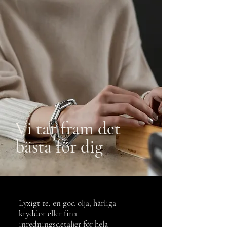
Vi tar fram det
bästa för dig
Lyxigt te, en god olja, härliga
kryddor eller fina
inredningsdetaljer för hela